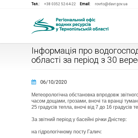
Тел.:
+38 0352 52-64-22
Email:
rovrto@davr.gov.ua
Інформація про водогоспод
області за період з 30 вер
06/10/2020
Метеорологічна обстановка впродовж звітног
часом дощами, грозами, вночі та вранці тума
25 градусів тепла, вночі від 7 до 16 градусів т
За звітний період у басейні річки Дністер:
на гідрологічному посту Галич: