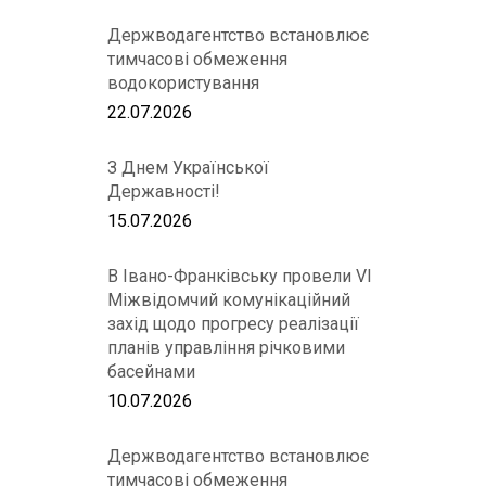
Держводагентство встановлює
тимчасові обмеження
водокористування
22.07.2026
З Днем Української
Державності!
15.07.2026
В Івано-Франківську провели VІ
Міжвідомчий комунікаційний
захід щодо прогресу реалізації
планів управління річковими
басейнами
10.07.2026
Держводагентство встановлює
тимчасові обмеження