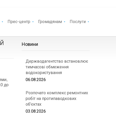
Прес-центр
Громадянам
Послуги
ій
Новини
Держводагентство встановлює
тимчасові обмеження
водокористування
06.08.2026
нями,
10 до
Розпочато комплекс ремонтних
робіт на протипаводкових
об’єктах
03.08.2026