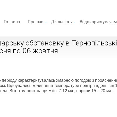
Головна
Про нас
Діяльність
Водокористувачам
арську обстановку в Тернопільськ
есня по 06 жовтня
о періоду характеризувалась хмарною погодою з прояснен
ном. Відбувались коливання температури повітря вдень від 
епла. Вітер змінних напрямків 7-12 м/с, пориви 15 – 20 м/с.