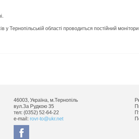
.
і.
в у Тернопільській області проводиться постійний монітори
46003, Україна, м.Тернопіль
Р
вул.За Рудкою 35
П
тел: (0352) 52-64-22
П
e-mail:
rovr-to@ukr.net
П