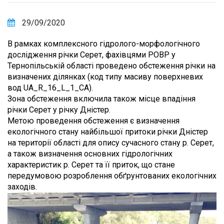
29/09/2020
В рамках комплексного гідролого-морфологічного
дослідження річки Серет, фахівцями РОВР у
Тернопільській області проведено обстеження річки на
визначених ділянках (код типу масиву поверхневих
вод UA_R_16_L_1_CA).
Зона обстеження включила також місце впадіння
річки Серет у річку Дністер.
Метою проведення обстеження є визначення
екологічного стану найбільшої притоки річки Дністер
на території області для опису сучасного стану р. Серет,
а також визначення основних гідрологічних
характеристик р. Серет та її приток, що стане
передумовою розроблення обґрунтованих екологічних
заходів.