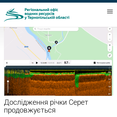
Tog
nav
Дослідження річки Серет
продовжується