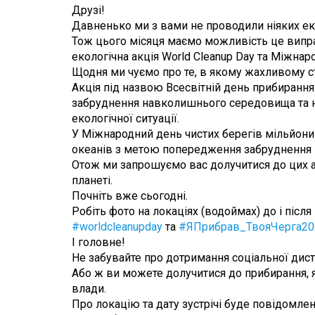
Друзі!
Давненько ми з вами не проводили ніяких еко
Тож цього місяця маємо можливість це випра
екологічна акція World Cleanup Day та Міжнар
Щодня ми чуємо про те, в якому жахливому ста
Акція під назвою Всесвітній день прибиранн
забруднення навколишнього середовища та н
екологічної ситуації.
У Міжнародний день чистих берегів мільйони 
океанів з метою попередження забруднення 
Отож ми запрошуємо вас долучитися до цих а
планеті.
Почніть вже сьогодні.
Робіть фото на локаціях (водоймах) до і піс
#worldcleanupday
та
#ЯПрибрав_ТвояЧерга20
І головне!
Не забувайте про дотримання соціальної диста
Або ж ви можете долучитися до прибирання, 
влади.
Про локацію та дату зустрічі буде повідомле