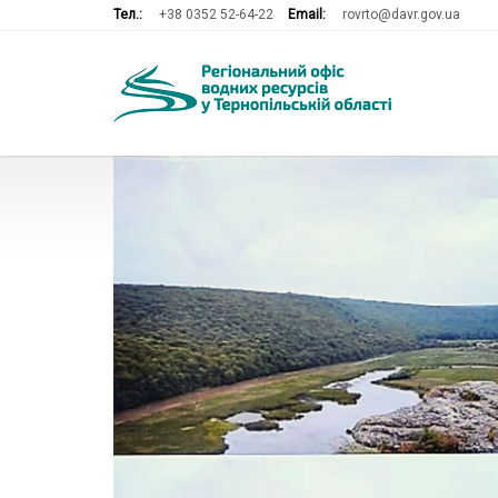
Тел.:
+38 0352 52-64-22
Email:
rovrto@davr.gov.ua