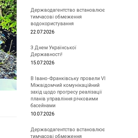
Держводагентство встановлює
тимчасові обмеження
водокористування
22.07.2026
З Днем Української
Державності!
15.07.2026
В Івано-Франківську провели VІ
Міжвідомчий комунікаційний
захід щодо прогресу реалізації
планів управління річковими
басейнами
10.07.2026
Держводагентство встановлює
тимчасові обмеження