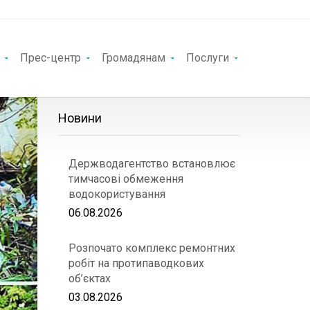
Прес-центр
Громадянам
Послуги
Новини
Держводагентство встановлює
тимчасові обмеження
водокористування
06.08.2026
Розпочато комплекс ремонтних
робіт на протипаводкових
об’єктах
03.08.2026