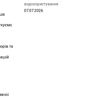
водокористування
07.07.2026
ьша
укуємо.
орів та
нашій
авчої