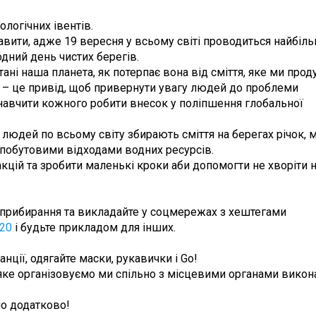
логічних івентів.
вити, адже 19 вересня у всьому світі проводиться найбіл
одний день чистих берегів.
ні наша планета, як потерпає вона від сміття, яке ми прод
я – це привід, щоб привернути увагу людей до проблеми
авчити кожного робити внесок у поліпшення глобальної
людей по всьому світу збирають сміття на берегах річок, м
побутовими відходами водних ресурсів.
кцій та зробити маленькі кроки аби допомогти не хворіти 
ля прибирання та викладайте у соцмережах з хештегами
20
і будьте прикладом для інших.
нції, одягайте маски, рукавички і Go!
яке організовуємо ми спільно з місцевими органами викон
но додатково!