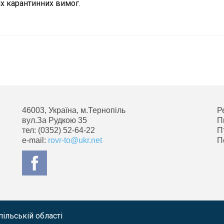
іх карантинних вимог.
46003, Україна, м.Тернопіль
Р
вул.За Рудкою 35
П
тел: (0352) 52-64-22
П
e-mail:
rovr-to@ukr.net
П
ільській області