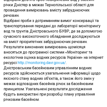
річки Дністер в межах Тернопільської області для
проведення вимірювань вмісту забруднюючих
речовин.
Відібрані проби з дотриманням вимог консервації та
транспортування передані до лабораторії моніторингу
вод та грунтів Дністровського БУВР, де за допомогою
сучасного високоточного обладнання досліджуються
на вміст пріоритетних забруднюючих речовин.
Результати виконаних вимірювань щомісяця
вносяться до програмної системи «Моніторинг та
екологічна оцінка водних ресурсів України» на інтернет
ресурсі
http://monitoring.davr.gov.ua/
.
Дністровським басейновим управлінням водних
ресурсів здійснюється узагальнення інформації щодо
якісного стану водних об’єктів, а також його змін у
межах відповідних басейнів річок за басейновим
принципом. Узагальнені результати дослідження
будуть використані при розробці плану управління
річковим басейном.