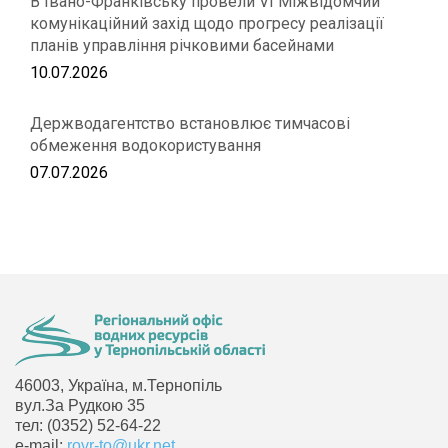
В Івано-Франківську провели VІ Міжвідомчий
комунікаційний захід щодо прогресу реалізації
планів управління річковими басейнами
10.07.2026
Держводагентство встановлює тимчасові
обмеження водокористування
07.07.2026
46003, Україна, м.Тернопіль
вул.За Рудкою 35
тел: (0352) 52-64-22
e-mail:
rovr-to@ukr.net