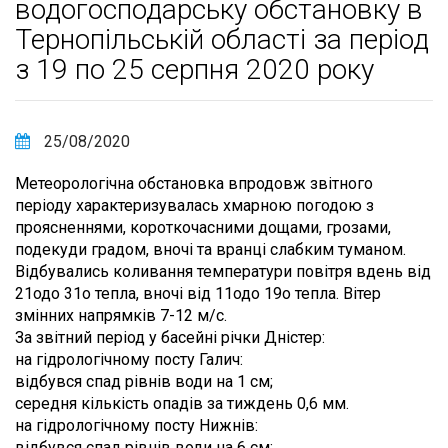
водогосподарську обстановку в
Тернопільській області за період
з 19 по 25 серпня 2020 року
25/08/2020
Метеорологічна обстановка впродовж звітного
періоду характеризувалась хмарною погодою з
проясненнями, короткочасними дощами, грозами,
подекуди градом, вночі та вранці слабким туманом.
Відбувались коливання температури повітря вдень від
21одо 31о тепла, вночі від 11одо 19о тепла. Вітер
змінних напрямків 7-12 м/с.
За звітний період у басейні річки Дністер:
на гідрологічному посту Галич:
відбувся спад рівнів води на 1 см;
середня кількість опадів за тиждень 0,6 мм.
на гідрологічному посту Нижнів:
відбувся спад рівнів води на 6 см;