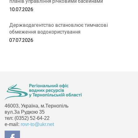
планів управління річковими басейнами
10.07.2026
Держводагентство встановлює тимчасові
обмеження водокористування
07.07.2026
46003, Україна, м.Тернопіль
вул.За Рудкою 35
тел: (0352) 52-64-22
e-mail:
rovr-to@ukr.net