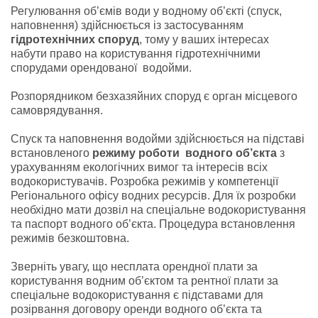
Регулювання об’ємів води у водному об’єкті (спуск,
наповнення) здійснюється із застосуванням
гідротехнічних споруд
, тому у ваших інтересах
набути право на користування гідротехнічними
спорудами орендованої водойми.
Розпорядником безхазяйних споруд є орган місцевого
самоврядування.
Спуск та наповнення водойми здійснюється на підставі
встановленого
режиму роботи водного об’єкта
з
урахуванням екологічних вимог та інтересів всіх
водокористувачів. Розробка режимів у компетенції
Регіонального офісу водних ресурсів. Для їх розробки
необхідно мати дозвіл на спеціальне водокористування
та паспорт водного об’єкта. Процедура встановлення
режимів безкоштовна.
Зверніть увагу, що несплата орендної плати за
користування водним об’єктом та рентної плати за
спеціальне водокористування є підставами для
розірвання договору оренди водного об’єкта та