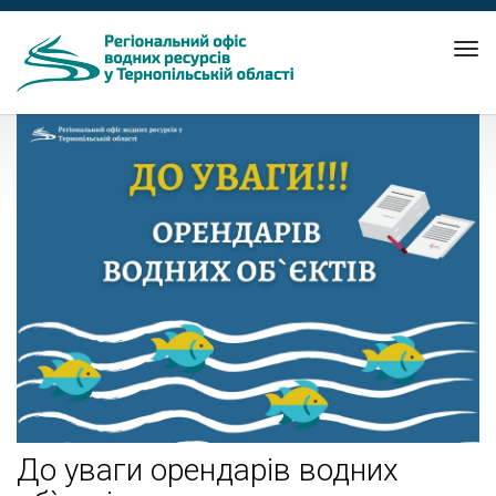
Tog
nav
До уваги орендарів водних