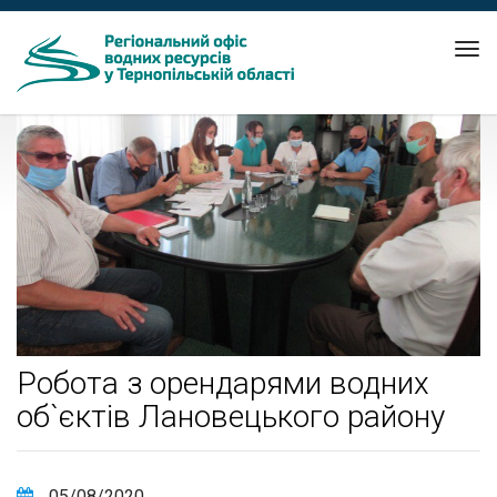
Tog
nav
Робота з орендарями водних
об`єктів Лановецького району
05/08/2020