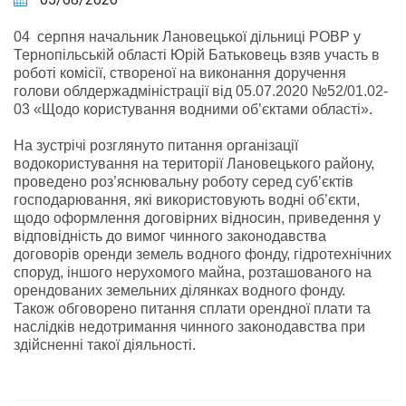
04 серпня начальник Лановецької дільниці РОВР у
Тернопільській області Юрій Батьковець взяв участь в
роботі комісії, створеної на виконання доручення
голови облдержадміністрації від 05.07.2020 №52/01.02-
03 «Щодо користування водними об’єктами області».
На зустрічі розглянуто питання організації
водокористування на території Лановецького району,
проведено роз’яснювальну роботу серед суб’єктів
господарювання, які використовують водні об’єкти,
щодо оформлення договірних відносин, приведення у
відповідність до вимог чинного законодавства
договорів оренди земель водного фонду, гідротехнічних
споруд, іншого нерухомого майна, розташованого на
орендованих земельних ділянках водного фонду.
Також обговорено питання сплати орендної плати та
наслідків недотримання чинного законодавства при
здійсненні такої діяльності.