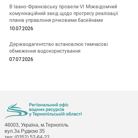
В Івано-Франківську провели VІ Міжвідомчий
комунікаційний захід щодо прогресу реалізації
планів управління річковими басейнами
10.07.2026
Держводагентство встановлює тимчасові
обмеження водокористування
07.07.2026
46003, Україна, м.Тернопіль
вул.За Рудкою 35
тел: (0352) 52-64-22