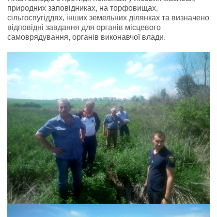
природних заповідниках, на торфовищах,
сільгоспугіддях, інших земельних ділянках та визначено
відповідні завдання для органів місцевого
самоврядування, органів виконавчої влади.