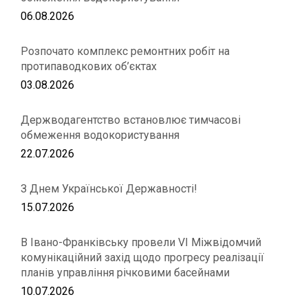
06.08.2026
Розпочато комплекс ремонтних робіт на
протипаводкових об’єктах
03.08.2026
Держводагентство встановлює тимчасові
обмеження водокористування
22.07.2026
З Днем Української Державності!
15.07.2026
В Івано-Франківську провели VІ Міжвідомчий
комунікаційний захід щодо прогресу реалізації
планів управління річковими басейнами
10.07.2026