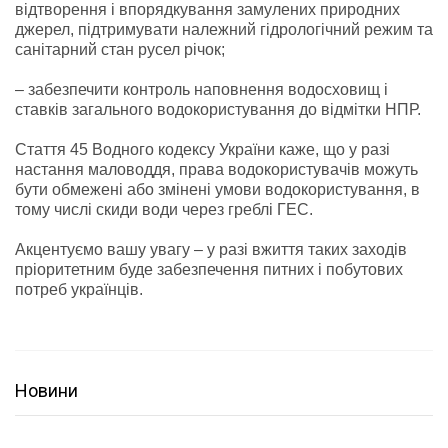
відтворення і впорядкування замулених природних
джерел, підтримувати належний гідрологічний режим та
санітарний стан русел річок;
– забезпечити контроль наповнення водосховищ і
ставків загального водокористування до відмітки НПР.
Стаття 45 Водного кодексу України каже, що у разі
настання маловоддя, права водокористувачів можуть
бути обмежені або змінені умови водокористування, в
тому числі скиди води через греблі ГЕС.
Акцентуємо вашу увагу – у разі вжиття таких заходів
пріоритетним буде забезпечення питних і побутових
потреб українців.
Новини