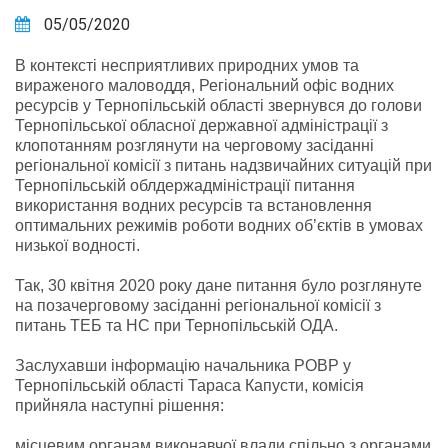
05/05/2020
В контексті несприятливих природних умов та
вираженого маловоддя, Регіональний офіс водних
ресурсів у Тернопільській області звернувся до голови
Тернопільської обласної державної адміністрації з
клопотанням розглянути на черговому засіданні
регіональної комісії з питань надзвичайних ситуацій при
Тернопільській облдержадміністрації питання
використання водних ресурсів та встановлення
оптимальних режимів робот
и водних об’єктів в умовах
низької водності.
Так, 30 квітня 2020 року дане питання було розглянуте
на позачерговому засіданні регіональної комісії з
питань ТЕБ та НС при Тернопільській ОДА.
Заслухавши інформацію начальника РОВР у
Тернопільській області Тараса Капусти, комісія
прийняла наступні рішення:
місцевим органам виконавчої влади спільно з органами