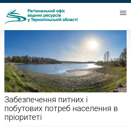
Tog
nav
Забезпечення питних і
побутових потреб населення в
пріоритеті