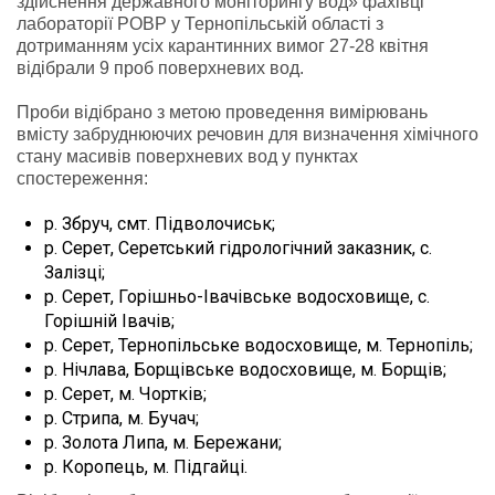
здійснення державного моніторингу вод» фахівці
лабораторії РОВР у Тернопільській області з
дотриманням усіх карантинних вимог 27-28 квітня
відібрали 9 проб поверхневих вод.
Проби відібрано з метою проведення вимірювань
вмісту забруднюючих речовин для визначення хімічного
стану масивів поверхневих вод у пунктах
спостереження:
р. Збруч, смт. Підволочиськ;
р. Серет, Серетський гідрологічний заказник, с.
Залізці;
р. Серет, Горішньо-Івачівське водосховище, с.
Горішній Івачів;
р. Серет, Тернопільське водосховище, м. Тернопіль;
р. Нічлава, Борщівське водосховище, м. Борщів;
р. Серет, м. Чортків;
р. Стрипа, м. Бучач;
р. Золота Липа, м. Бережани;
р. Коропець, м. Підгайці.