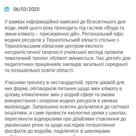
06/03/2020
У рамках інформаційної кампанії до Всесвітнього дня
води, який цього року проходить під гаслом «Вода та
зміни клімату – прискорення дій», Регіональний офіс
водних ресурсів у Тернопільській області спільно з
Тернопільським обласним центром еколого-
натуралістичної творчості учнівської молоді провели
тематичний тренінг «Клімат змінюється. Час діяти!» для
педагогічних працівників закладів загальної середньої
та позашкільної освіти області.
Учасники тренінгу в нестандартній, проте цікавій для
них формі, обговорили питання щодо змін клімату в
цілому, кліматичних змін у водній сфері та умови
використання і охорони водних ресурсів в умовах
маловоддя. Запрошено освітян долучитися до світової
ініціативи, а саме провести екологічні уроки у школах,
переглянути відеоролики про дбайливе ставлення до
українських річок та щодо наслідків потрапляння
фосфатів до водойм, поділитися зі школярами