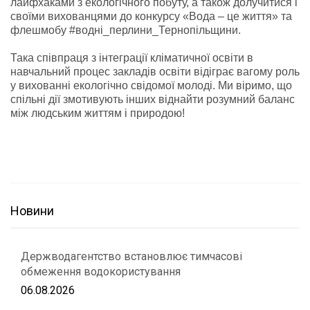
лайфхаками з екологічного побуту, а також долучитися і
своїми вихованцями до конкурсу «Вода – це життя» та
флешмобу #водні_перлини_Тернопільщини.
Така співпраця з інтеграції кліматичної освіти в
навчальний процес закладів освіти відіграє вагому роль
у вихованні екологічно свідомої молоді. Ми віримо, що
спільні дії змотивують інших віднайти розумний баланс
між людським життям і природою!
Новини
Держводагентство встановлює тимчасові
обмеження водокористування
06.08.2026