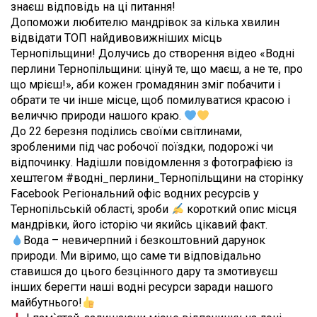
знаєш відповідь на ці питання!
Допоможи любителю мандрівок за кілька хвилин
відвідати ТОП найдивовижніших місць
Тернопільщини! Долучись до створення відео «Водні
перлини Тернопільщини: цінуй те, що маєш, а не те, про
що мрієш!», аби кожен громадянин зміг побачити і
обрати те чи інше місце, щоб помилуватися красою і
величчю природи нашого краю.
До 22 березня поділись своїми світлинами,
зробленими під час робочої поїздки, подорожі чи
відпочинку. Надішли повідомлення з фотографією із
хештегом
#водні_перлини_Тернопільщини
на сторінку
Facebook Регіональний офіс водних ресурсів у
Тернопільській області, зроби
короткий опис місця
мандрівки, його історію чи якийсь цікавий факт.
Вода – невичерпний і безкоштовний дарунок
природи. Ми віримо, що саме ти відповідально
ставишся до цього безцінного дару та змотивуєш
інших берегти наші водні ресурси заради нашого
майбутнього!