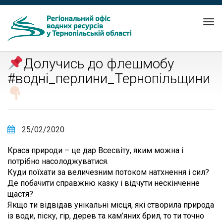
Tog
nav
Долучись до флешмобу
#водні_перлини_Тернопільщини
25/02/2020
Краса природи – це дар Всесвіту, яким можна і
потрібно насолоджуватися.
Куди поїхати за величезним потоком натхнення і сил?
Де побачити справжню казку і відчути нескінченне
щастя?
Якщо ти відвідав унікальні місця, які створила природа
із води, піску, гір, дерев та кам’яних брил, то ти точно