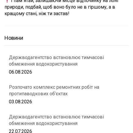
І пам`ятай, залишаючи місце відпочинку на лоні
природи, подбай, щоб воно було не в гіршому, а в
кращому стані, ніж ти застав!
Новини
Держводагентство встановлює тимчасові
обмеження водокористування
06.08.2026
Розпочато комплекс ремонтних робіт на
протипаводкових об’єктах
03.08.2026
Держводагентство встановлює тимчасові
обмеження водокористування
22.07.2026