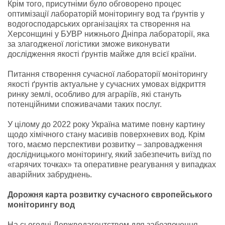
Крім того, присутніми було обговорено процес
оптимізації лабораторій моніторингу вод та ґрунтів у
водогосподарських організаціях та створення на
Херсонщині у БУВР нижнього Дніпра лабораторії, яка
за злагодженої логістики зможе виконувати
дослідження якості ґрунтів майже для всієї країни.
Питання створення сучасної лабораторії моніторингу
якості ґрунтів актуальне у сучасних умовах відкриття
ринку землі, особливо для аграріїв, які стануть
потенційними споживачами таких послуг.
У цілому до 2022 року Україна матиме повну картину
щодо хімічного стану масивів поверхневих вод. Крім
того, маємо перспективи розвитку – запровадження
дослідницького моніторингу, який забезпечить виїзд по
«гарячих точках» та оперативне реагування у випадках
аварійних забруднень.
Дорожня карта розвитку сучасного європейського
моніторингу вод
На сьогодні Держводагентством для забезпечення