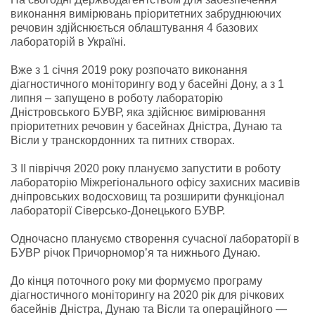
виконання вимірювань пріоритетних забруднюючих
речовин здійснюється облаштування 4 базових
лабораторій в Україні.
Вже з 1 січня 2019 року розпочато виконання
діагностичного моніторингу вод у басейні Дону, а з 1
липня – запущено в роботу лабораторію
Дністровського БУВР, яка здійснює вимірювання
пріоритетних речовин у басейнах Дністра, Дунаю та
Вісли у транскордонних та питних створах.
З ІІ півріччя 2020 року плануємо запустити в роботу
лабораторію Міжрегіонального офісу захисних масивів
дніпровських водосховищ та розширити функціонал
лабораторії Сіверсько-Донецького БУВР.
Одночасно плануємо створення сучасної лабораторії в
БУВР річок Причорномор’я та нижнього Дунаю.
До кінця поточного року ми формуємо програму
діагностичного моніторингу на 2020 рік для річкових
басейнів Дністра, Дунаю та Вісли та операційного —