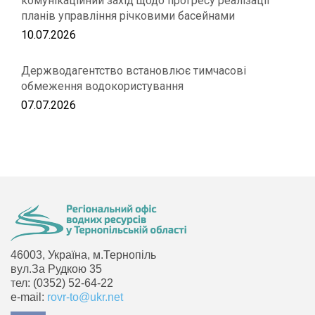
комунікаційний захід щодо прогресу реалізації
планів управління річковими басейнами
10.07.2026
Держводагентство встановлює тимчасові
обмеження водокористування
07.07.2026
46003, Україна, м.Тернопіль
вул.За Рудкою 35
тел: (0352) 52-64-22
e-mail:
rovr-to@ukr.net