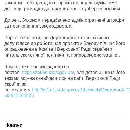
законом. Тобто, жодна огорожа не перешкоджатиме
доступу громадян до пляжних зон та узбереж водойм.
До речі, Законом передбачено адміністративні штрафи
за невиконання законодавства.
Варто зазначити, що Держводагентство активно
долучалося до роботи над проєктом Закону під час його
опрацювання в Комітеті Верховної Ради України з
питань екологічної політики та природокористування.
Закон іще не оприлюднено на
порталі
https://zakon.rada.gov.ua/
, але детальніше із його
тезами можна ознайомитися на сайті Верховної Ради
України за
посиланням
http://w1.c1.rada.gov.ua/pls/zweb2/webproc4_1
pf3511=66506
Новини