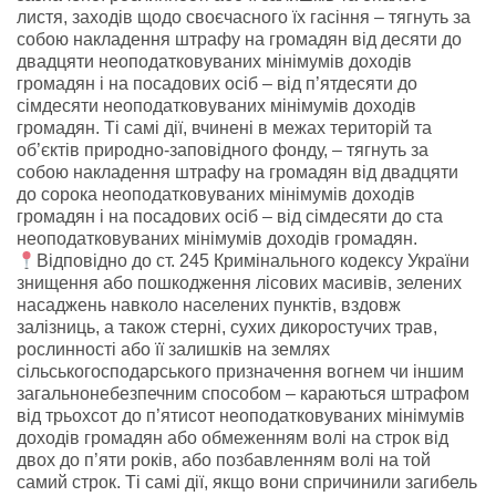
листя, заходів щодо своєчасного їх гасіння – тягнуть за
собою накладення штрафу на громадян від десяти до
двадцяти неоподатковуваних мінімумів доходів
громадян і на посадових осіб – від п’ятдесяти до
сімдесяти неоподатковуваних мінімумів доходів
громадян. Ті самі дії, вчинені в межах територій та
об’єктів природно-заповідного фонду, – тягнуть за
собою накладення штрафу на громадян від двадцяти
до сорока неоподатковуваних мінімумів доходів
громадян і на посадових осіб – від сімдесяти до ста
неоподатковуваних мінімумів доходів громадян.
Відповідно до ст. 245 Кримінального кодексу України
знищення або пошкодження лісових масивів, зелених
насаджень навколо населених пунктів, вздовж
залізниць, а також стерні, сухих дикоростучих трав,
рослинності або її залишків на землях
сільськогосподарського призначення вогнем чи іншим
загальнонебезпечним способом – караються штрафом
від трьохсот до п’ятисот неоподатковуваних мінімумів
доходів громадян або обмеженням волі на строк від
двох до п’яти років, або позбавленням волі на той
самий строк. Ті самі дії, якщо вони спричинили загибель