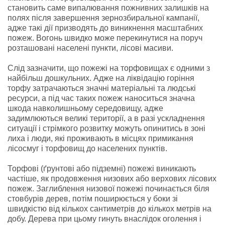
становить саме випалювання пожнивних залишків на
полях після завершення зернозбиральної кампанії,
адже такі дії призводять до виникнення масштабних
пожеж. Вогонь швидко може перекинутися на поруч
розташовані населені пункти, лісові масиви.
Слід зазначити, що пожежі на торфовищах є одними з
найбільш дошкульних. Адже на ліквідацію горіння
торфу затрачаються значні матеріальні та людські
ресурси, а під час таких пожеж наноситься значна
шкода навколишньому середовищу, адже
задимлюються великі території, а в разі ускладнення
ситуації і стрімкого розвитку можуть опинитись в зоні
лиха і люди, які проживають в місцях примикання
лісосмуг і торфовищ до населених пунктів.
Торфові (ґрунтові або підземні) пожежі виникають
частіше, як продовження низових або верхових лісових
пожеж. Заглиблення низової пожежі починається біля
стовбурів дерев, потім поширюється у боки зі
швидкістю від кількох сантиметрів до кількох метрів на
добу. Дерева при цьому гинуть внаслідок оголення і