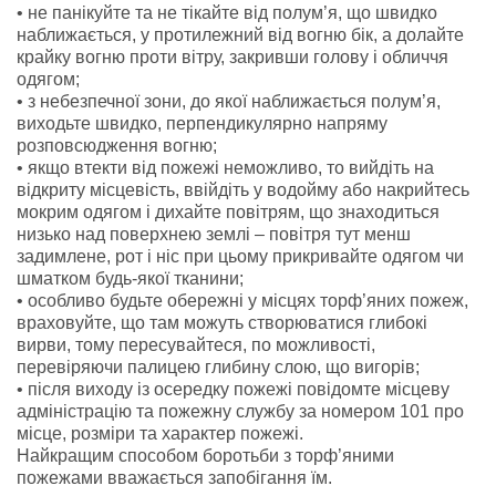
• не панікуйте та не тікайте від полум’я, що швидко
наближається, у протилежний від вогню бік, а долайте
крайку вогню проти вітру, закривши голову і обличчя
одягом;
• з небезпечної зони, до якої наближається полум’я,
виходьте швидко, перпендикулярно напряму
розповсюдження вогню;
• якщо втекти від пожежі неможливо, то вийдіть на
відкриту місцевість, ввійдіть у водойму або накрийтесь
мокрим одягом і дихайте повітрям, що знаходиться
низько над поверхнею землі – повітря тут менш
задимлене, рот і ніс при цьому прикривайте одягом чи
шматком будь-якої тканини;
• особливо будьте обережні у місцях торф’яних пожеж,
враховуйте, що там можуть створюватися глибокі
вирви, тому пересувайтеся, по можливості,
перевіряючи палицею глибину слою, що вигорів;
• після виходу із осередку пожежі повідомте місцеву
адміністрацію та пожежну службу за номером 101 про
місце, розміри та характер пожежі.
Найкращим способом боротьби з торф’яними
пожежами вважається запобігання їм.