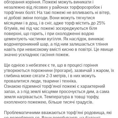
обгорання коріння. Пожежі можуть виникати і
незалежно від лісових у районах торфорозробок і
торф’яних боліт. На такі пожежі не впливають ні вітер,
ні добові зміни погоди. Вони можуть тягнутися
місяцями і в дощ, і в сніг, адже торф містить до 25%
бітумів, які під час пожежі зосереджуються біля
поверхні, що горить, і при охолодженні водою
цементують частинки вугілля. Як наслідок, виникає
водонепроникний шар, а під ним залишається тління
навіть при невисокому вмісті кисню в повітрі. Це явище
значно ускладнює гасіння пожеж.
Ще однією з небезпек є те, що в процесі горіння
утворюються порожнини (прогари), зазвичай з жаром, їх
глибина може сягати 2-3 метрів, і в них можуть
провалитися люди, тварини і техніка.
Ознакою підземної торф’яної пожежі є характерний
запах, а з під землі місцями просочується дим, а сама
земля нагрівається. Температура в товщі торфу,
охопленого пожежею, більше тисячі градусів.
Проблематичними вважаються торф’яні родовища, які
не розробляються. Вони перебувають на балансі