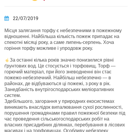
22/07/2019
Місця залягання торфу є небезпечними в пожежному
відношенні. Найбільша кількість пожеж припадає на
спекотні місяці року, а саме липень-серпень. Хоча
горіння торфу можливе і упродовж року.
За останні кілька років значно понизилися рівні
ґрунтових вод. Це стосується і торфовищ. Торф —
горючий матеріал, при його зневодненні він стає
пожежо-небезпечний. Найбільш небезпечно — в
районах, де відбуваються ці пожежі, з року в рік.
Занедбаність внутрігосподарських меліоративних
систем.
Здебільшого, загорання у природних екосистемах
виникають внаслідок випалювання сухої рослинності,
порушення громадянами правил пожежної безпеки під
час проведення сільськогосподарських робіт на
власних присадибних ділянках, перебування в лісових
масивах і на торфовищах. Особливу небезпеку