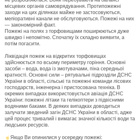
місцевих органів самоврядування. Протипожежні
заходи на цих ділянках майже не застосовуються,
меліоративні канали не обслуговуються. Пожежі на них
— закономірний факт.
Пожежі на полях з торфовищами поширюються дуже
швидко і непомітно. Спочатку їх складно виявити, а
потім погасити.
Ліквідація пожеж на відкритих торфовищах
здійснюється по всьому периметру горіння. Основні
засоби – вода, вода із змотувачами, піна середньої
кратності. Основні сили – рятувальні підрозділи ДСНС
України в області, сільські та пожежні команди лісових
господарств, інженерна і пристосована техніка. В
окремих випадках використовується авіація ДСНС
України: пожежні літаки та гелікоптери з підвісними
водяними баками. В деяких випадках доводиться
залучати зведений загін ДСНС України в області, адже
цей процес тривалий і вимагає значної кількості води та
людських ресурсів.
Якщо Ви опинилися у осередку пожежі: