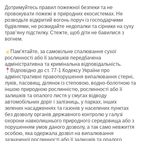
Дотримуйтесь правил пожежної безпеки та не
провокувати пожежі в природних екосистемах. Не
розводьте відкритий вогонь поруч із господарчими
будівлями, не розкидайте недопалки та сірники на суху
трав’яну підстилку. Стежте, щоб діти не бавилися з
вогнем.
Пам’ятайте, за самовільне спалювання сухої
рослинності або її залишків передбачена
адміністративна та кримінальна відповідальність.
Відповідно до ст. 77-1 Кодексу України про
адміністративні правопорушення випалювання стерні,
луків, пасовищ, ділянок із степовою, водно-болотною та
іншою природною рослинністю, рослинності або її
залишків та опалого листя у смугах відводу
автомобільних доріг і залізниць, у парках, інших
зелених насадженнях та газонів у населених пунктах
без дозволу органів державного контролю у галузі
охорони навколишнього природного середовища або з
порушенням умов даного дозволу, а так само невжиття
особою, яка одержала дозвіл на випалювання
зазначеної рослинності або її залишків та опалого