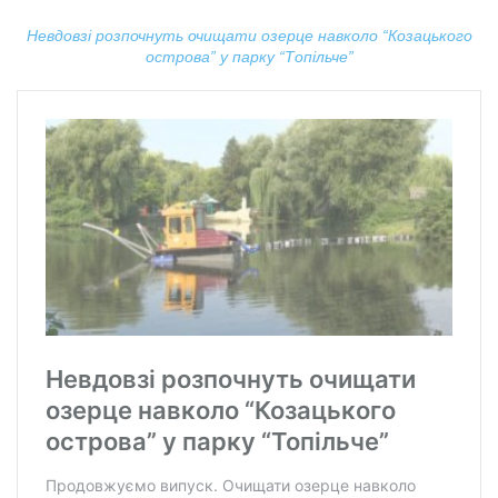
Невдовзі розпочнуть очищати озерце навколо “Козацького
острова” у парку “Топільче”