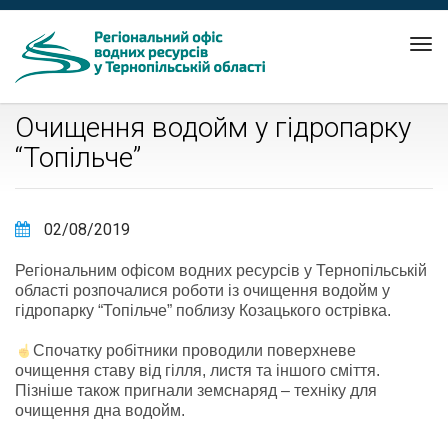
Tog
nav
Очищення водойм у гідропарку
“Топільче”
02/08/2019
Регіональним офісом водних ресурсів у Тернопільській
області розпочалися роботи із очищення водойм у
гідропарку “Топільче” поблизу Козацького острівка.
Спочатку робітники проводили поверхневе
очищення ставу від гілля, листя та іншого сміття.
Пізніше також пригнали земснаряд – техніку для
очищення дна водойм.