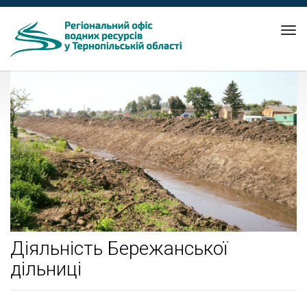
Tog
nav
Діяльність Бережанської
дільниці