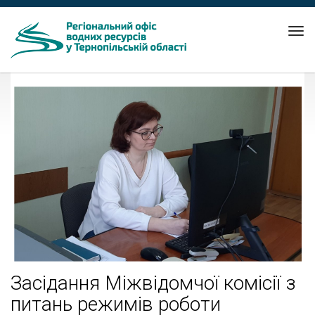
Tog
nav
Засідання Міжвідомчої комісії з
питань режимів роботи