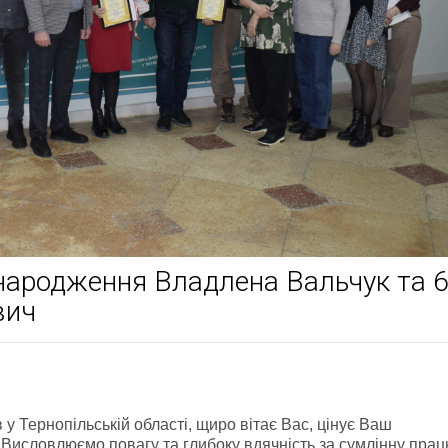
 народження Владлена Вальчук та 6
вич
у Тернопільській області, щиро вітає Вас, цінує Ваш
 Висловлюємо повагу та глибоку вдячність за сумлінну прац