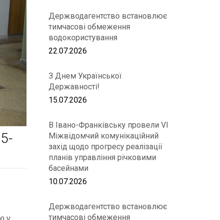
Держводагентство встановлює
тимчасові обмеження
водокористування
22.07.2026
З Днем Української
Державності!
15.07.2026
В Івано-Франківську провели VІ
5-
Міжвідомчий комунікаційний
захід щодо прогресу реалізації
планів управління річковими
басейнами
10.07.2026
Держводагентство встановлює
тимчасові обмеження
ю у