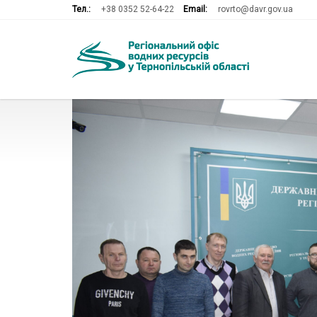
Тел.:
+38 0352 52-64-22
Email:
rovrto@davr.gov.ua