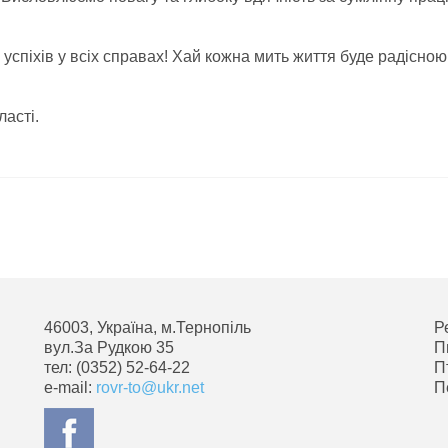
успіхів у всіх справах! Хай кожна мить життя буде радісною
асті.
46003, Україна, м.Тернопіль
Р
вул.За Рудкою 35
П
тел: (0352) 52-64-22
П
e-mail:
rovr-to@ukr.net
П