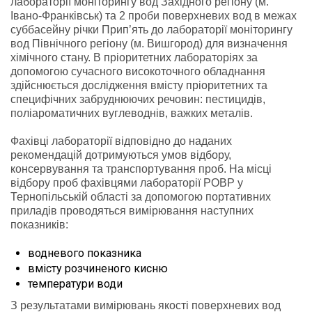
лабораторії моніторингу вод Західного регіону (м.
Івано-Франківськ) та 2 проби поверхневих вод в межах
суббасейну річки Прип’ять до лабораторії моніторингу
вод Північного регіону (м. Вишгород) для визначення
хімічного стану. В пріоритетних лабораторіях за
допомогою сучасного високоточного обладнання
здійснюється дослідження вмісту пріоритетних та
специфічних забруднюючих речовин: пестицидів,
поліароматичних вуглеводнів, важких металів.
Фахівці лабораторії відповідно до наданих
рекомендацій дотримуються умов відбору,
консервування та транспортування проб. На місці
відбору проб фахівцями лабораторії РОВР у
Тернопільській області за допомогою портативних
приладів проводяться вимірювання наступних
показників:
водневого показника
вмісту розчиненого кисню
температури води
З результатами вимірювань якості поверхневих вод