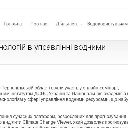
Головна
Про нас
Діяльність
Водокористувачам
нологій в управлінні водними
 Тернопільській області взяли участь у онлайн-семінарі,
ічним інститутом ДСНС України та Національною академією 
технологіям у сфері управління водними ресурсами, що наб
лення сучасних платформ, розроблених для прогнозування 
о виділити Climate Change Viewer, який дозволяє прогнозув
лля, Agroclim, що забезпечує оцінку агрокліматичних умов, а