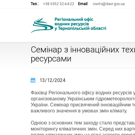
Тел.:
+38 0352 52-64-22
Email:
rovrto@davr.gov.ua
Семінар з інноваційних тех
ресурсами
13/12/2024
Фахівці Регіонального офісу водних ресурсів у
організованому Українським гідрометеоролог
України. Семінар присвячений інноваційним 
важливого значення в умовах змін клімату.
Однією з основних тем заходу стало представ
моніторингу кліматичних змін. Серед них варт
вплив кліматичних змін на різні аспекти довкі