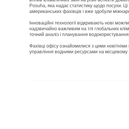
Posuha, яка надає статистику щодо посухи. Ці 
американських фахівців і вже здобули міжнар
Інноваційні технології відкривають нові можл
надзвичайно важливим на тлі глобальних клі
точний аналіз і планування водокористування,
Фахівці офісу ознайомилися з цими новітнім
управління водними ресурсами на місцевому р