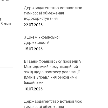
Держводагентство встановлює
тимчасові обмеження
водокористування
є
 більш
22.07.2026
З Днем Української
Державності!
15.07.2026
В Івано-Франківську провели VІ
Міжвідомчий комунікаційний
захід щодо прогресу реалізації
планів управління річковими
басейнами
10.07.2026
Держводагентство встановлює
тимчасові обмеження