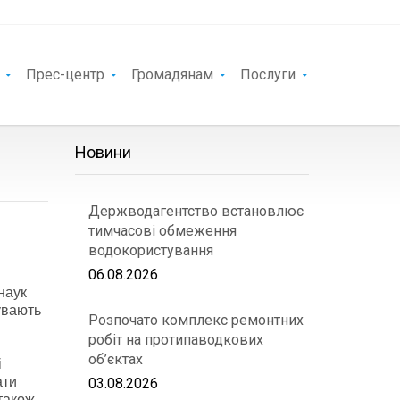
Прес-центр
Громадянам
Послуги
Новини
Держводагентство встановлює
тимчасові обмеження
водокористування
06.08.2026
наук
увають
Розпочато комплекс ремонтних
робіт на протипаводкових
об’єктах
і
ати
03.08.2026
 також