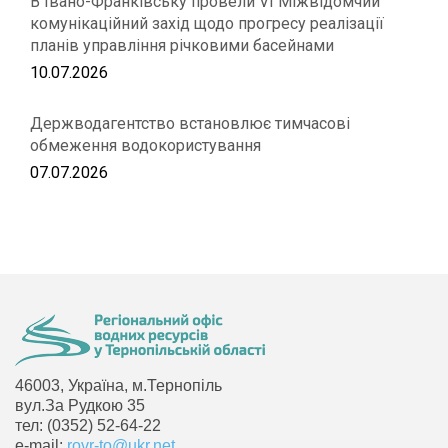
В Івано-Франківську провели VІ Міжвідомчий
комунікаційний захід щодо прогресу реалізації
планів управління річковими басейнами
10.07.2026
Держводагентство встановлює тимчасові
обмеження водокористування
07.07.2026
46003, Україна, м.Тернопіль
вул.За Рудкою 35
тел: (0352) 52-64-22
e-mail:
rovr-to@ukr.net