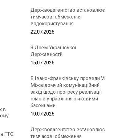
Держводагентство встановлює
тимчасові обмеження
водокористування
22.07.2026
З Днем Української
Державності!
15.07.2026
В Івано-Франківську провели VІ
Міжвідомчий комунікаційний
захід щодо прогресу реалізації
планів управління річковими
басейнами
х в
10.07.2026
ному
Держводагентство встановлює
та ГТС
тимчасові обмеження