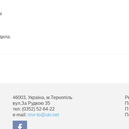
і
.
дила.
46003, Україна, м.Тернопіль
Р
вул.За Рудкою 35
П
тел: (0352) 52-64-22
П
e-mail:
rovr-to@ukr.net
П