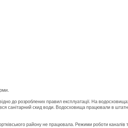
орми.
ідно до розроблених правил експлуатації. На водосховища
вався санітарний скид води. Водосховища працювали в штат
ортківського району не працювала. Режими роботи каналів 