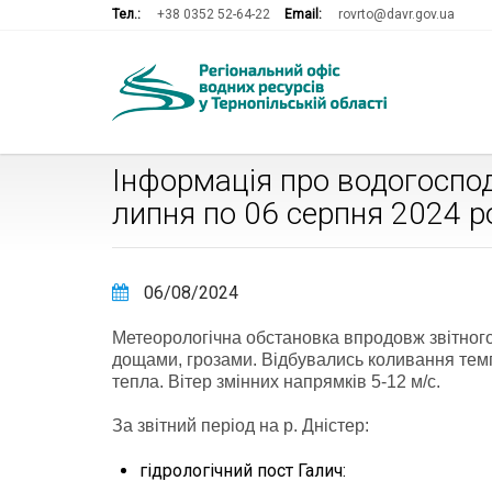
Тел.:
+38 0352 52-64-22
Email:
rovrto@davr.gov.ua
Інформація про водогоспод
липня по 06 серпня 2024 р
06/08/2024
Метеорологічна обстановка впродовж звітног
дощами, грозами. Відбувались коливання темпе
тепла. Вітер змінних напрямків 5-12 м/с.
За звітний період на р. Дністер:
гідрологічний пост Галич: