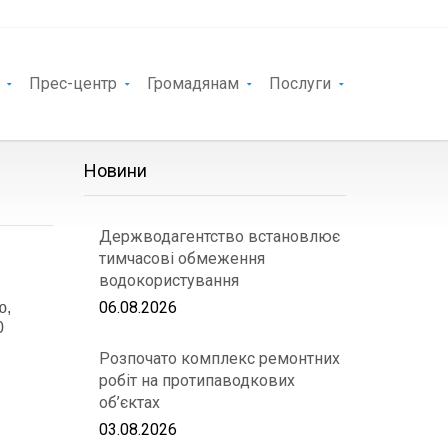
Прес-центр
Громадянам
Послуги
Новини
Держводагентство встановлює
тимчасові обмеження
водокористування
06.08.2026
ю,
0
Розпочато комплекс ремонтних
робіт на протипаводкових
об’єктах
03.08.2026