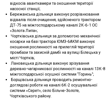
відкосів аванткамери та окошення території
насосної станції;
Бережанська дільниця виконує розрівнювання
відвалів після очищення, здійсненого трактором
ДТ-75 на міжгосподарському каналі 2К-6-1 ОС
«Золота Липа»;
Чортківська дільниця за допомогою механічної
косарки на базі трактора ЮМЗ-6АКМ виконує
окошення рослинності на прилеглій території
промбази та захисній дамбі на вулиці Білецька у
місті Чортків;
Лановецька дільниця виконує зрізування
деревно-чагарникової рослинності на каналі 13К-8
міжгосподарської осушної системи “Горинь”;
Борщівська дільниця проводить ремонтно-
доглядові роботи на каналі 6К-2 осушувальної
системи «Серет», село Більче-Золоте,
Чортківського району.