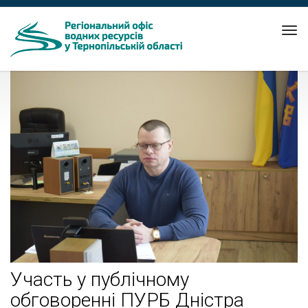
Tog
nav
Участь у публічному
обговоренні ПУРБ Дніcтра