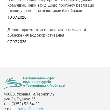
комунікаційний захід щодо прогресу реалізації
планів управління річковими басейнами
10.07.2026
Держводагентство встановлює тимчасові
обмеження водокористування
07.07.2026
46003, Україна, м.Тернопіль
вул.За Рудкою 35
тел: (0352) 52-64-22
e-mail:
rovr-to@ukr.net