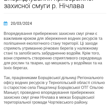
захисної смуги р. Нічлава
20/03/2024
Впорядкування прибережних захисних смуг річки є
важливим кроком для збереження водних ресурсів та
поліпшення екологічного стану території. Ці заходи
сприяють утриманню річкових берегів у належному
стані та запобігають забрудненню водойм. Крім того,
вони сприяють створенню сприятливого середовища
для рослин та тварин, що мешкають у водоймах та на
їхніх берегах.
Так, працівниками Борщівської дільниці Регіонального
офісу водних ресурсів у Тернопільській області спільно
із старостою села Пищатинці Борщівської ОТГ Ольгою
Манькут, проведено впорядкування прибережних
захисних смуг річки Нічлава в межах Борщівської
територіальної громади Чортківського району.