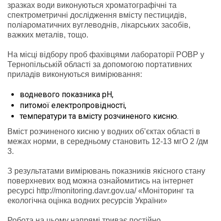
зразках води виконуються хроматографічні та
спектрометричні дослідження вмісту пестицидів,
поліароматичних вуглеводнів, лікарських засобів,
важких металів, тощо.
На місці відбору проб фахівцями лабораторії РОВР у
Тернопільській області за допомогою портативних
приладів виконуються вимірювання:
водневого показника рН,
питомої електропровідності,
температури та вмісту розчиненого кисню.
Вміст розчиненого кисню у водних об’єктах області в
межах норми, в середньому становить 12-13 мгО 2 /дм
3.
З результатами вимірювань показників якісного стану
поверхневих вод можна ознайомитись на інтернет
ресурсі http://monitoring.davr.gov.ua/ «Моніторинг та
екологічна оцінка водних ресурсів України»
Робота на цьому напрямі триває постійно.