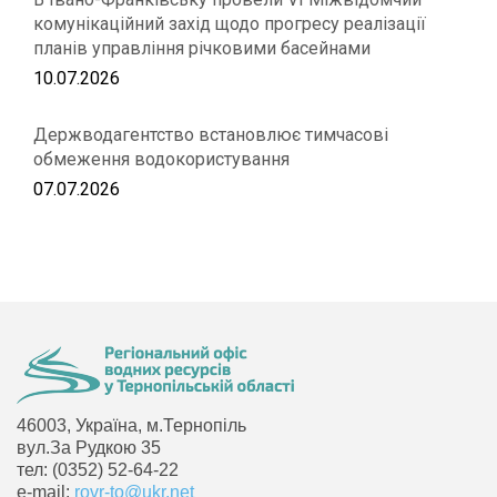
комунікаційний захід щодо прогресу реалізації
планів управління річковими басейнами
10.07.2026
Держводагентство встановлює тимчасові
обмеження водокористування
07.07.2026
46003, Україна, м.Тернопіль
вул.За Рудкою 35
тел: (0352) 52-64-22
e-mail:
rovr-to@ukr.net