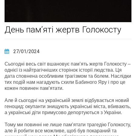
День пам’яті жертв Голокосту
27/01/2024
Сьогодні весь світ вшановує пам’ять жертв Голокосту –
однієї із найтрагічніших сторінок історії людства. Ця
дата сповнена особливим трагізмом та болем. Наслідки
тих подій нам нагадують схили Бабиного Яру і про це
кожен повинен памʼятати.
Але й сьогодні на українській землі відбувається новий
геноцид: окупанти знищують українські міста, вбивають,
а українські діти примусово депортуються з України.
Тому ми повинні не лише пам’ятати трагедію Голокосту,
але й робити все можливе, щоб був покараний та