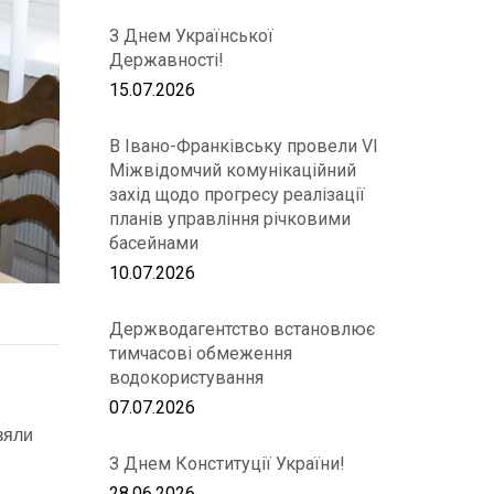
З Днем Української
Державності!
15.07.2026
В Івано-Франківську провели VІ
Міжвідомчий комунікаційний
захід щодо прогресу реалізації
планів управління річковими
басейнами
10.07.2026
Держводагентство встановлює
тимчасові обмеження
водокористування
07.07.2026
зяли
З Днем Конституції України!
28.06.2026