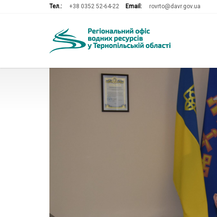
Тел.:
+38 0352 52-64-22
Email:
rovrto@davr.gov.ua