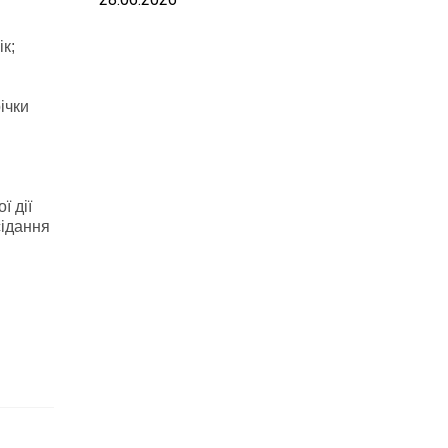
к;
ічки
ї дії
сідання