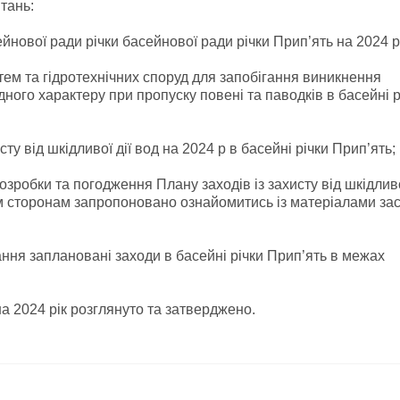
тань:
йнової ради річки басейнової ради річки Прип’ять на 2024 рі
тем та гідротехнічних споруд для запобігання виникнення
ного характеру при пропуску повені та паводків в басейні р
сту від шкідливої дії вод на 2024 р в басейні річки Прип’ять;
робки та погодження Плану заходів із захисту від шкідливо
им сторонам запропоновано ознайомитись із матеріалами за
ння заплановані заходи в басейні річки Прип’ять в межах
а 2024 рік розглянуто та затверджено.