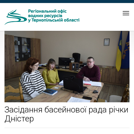
Tog
nav
Засідання басейнової рада річки
Дністер