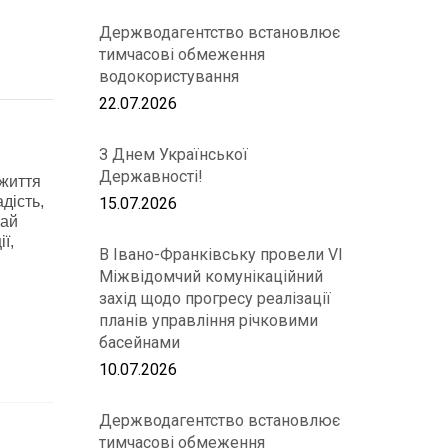
Держводагентство встановлює
тимчасові обмеження
водокористування
22.07.2026
З Днем Української
Державності!
 життя
дість,
15.07.2026
хай
ї,
В Івано-Франківську провели VІ
Міжвідомчий комунікаційний
захід щодо прогресу реалізації
планів управління річковими
басейнами
10.07.2026
Держводагентство встановлює
тимчасові обмеження