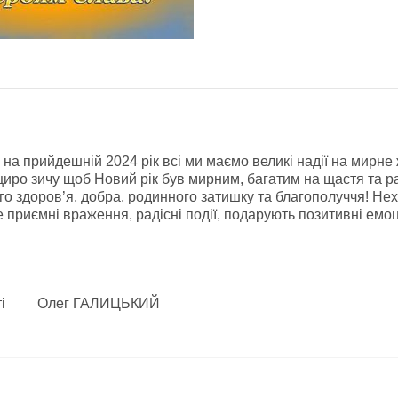
 на прийдешній 2024 рік всі ми маємо великі надії на мирне
щиро зичу щоб Новий рік був мирним, багатим на щастя та ра
го здоров’я, добра, родинного затишку та благополуччя! Не
 приємні враження, радісні події, подарують позитивні емоці
бласті Олег ГАЛИЦЬКИЙ