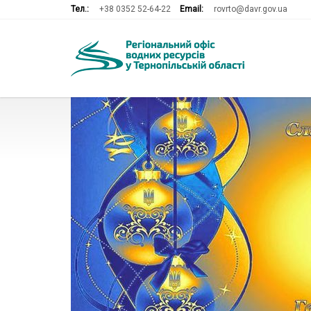
Тел.:
+38 0352 52-64-22
Email:
rovrto@davr.gov.ua