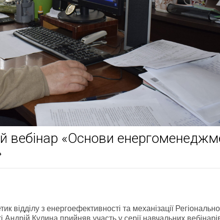
й вебінар «Основи енергоменеджм
»
тик відділу з енергоефективності та механізації Регіонально
і Андрій Кулина прийняв участь у серії навчальних вебінарі