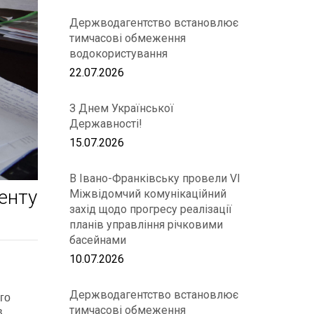
Держводагентство встановлює
тимчасові обмеження
водокористування
22.07.2026
З Днем Української
Державності!
15.07.2026
В Івано-Франківську провели VІ
енту
Міжвідомчий комунікаційний
захід щодо прогресу реалізації
планів управління річковими
басейнами
10.07.2026
Держводагентство встановлює
го
тимчасові обмеження
в