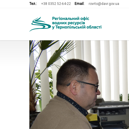
Тел.:
+38 0352 52-64-22
Email:
rovrto@davr.gov.ua