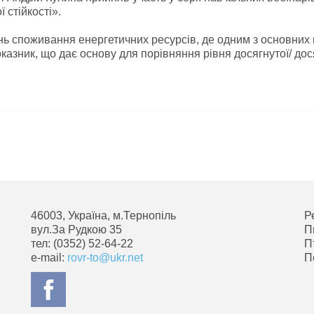
стійкості».
ень споживання енергетичних ресурсів, де одним з основних
казник, що дає основу для порівняння рівня досягнутої/ до
46003, Україна, м.Тернопіль
Р
вул.За Рудкою 35
П
тел: (0352) 52-64-22
П
e-mail:
rovr-to@ukr.net
П