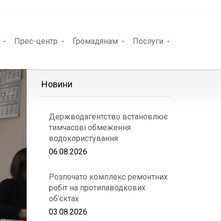
Прес-центр
Громадянам
Послуги
Новини
Держводагентство встановлює
тимчасові обмеження
водокористування
06.08.2026
Розпочато комплекс ремонтних
робіт на протипаводкових
об’єктах
03.08.2026