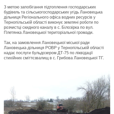
З метою запобігання підтоплення господарських
будівель та сільськогосподарських угідь Лановецька
дільниця Регіонального офіса водних ресурсів у
Тернопільській області виконує земляні роботи по
розчистці скидного каналу в с. Білозірка по вул.
Плетянка Лановецької територіальної громади.
Так, на замовлення Лановецької міської ради
Лановецька дільниця РОВР у Тернопільській області
надає послуги бульдозером ДТ-75 по ліквідації
стихійних сміттєзвалищ в с. Грибова Лановецької ТГ.