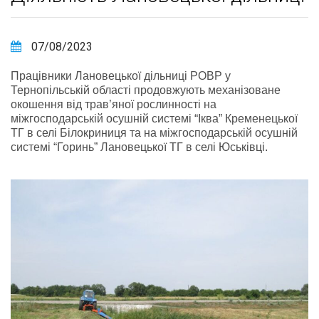
07/08/2023
Працівники Лановецької дільниці РОВР у
Тернопільській області продовжують механізоване
окошення від трав’яної рослинності на
міжгосподарській осушній системі “Іква” Кременецької
ТГ в селі Білокриниця та на міжгосподарській осушній
системі “Горинь” Лановецької ТГ в селі Юськівці.