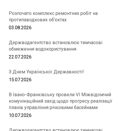
Розпочато комплекс ремонтних робіт на
протипаводкових об’єктах
03.08.2026
Держводагентство встановлює тимчасові
обмеження водокористування
22.07.2026
З Днем Української Державності!
15.07.2026
В Івано-Франківську провели VІ Міжвідомчий
комунікаційний захід щодо прогресу реалізації
планів управління річковими басейнами
10.07.2026
Держводагентство встановлює тимчасові