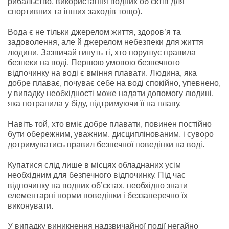
рибальство, використання водних об’єктів для
спортивних та інших заходів тощо).
Вода є не тільки джерелом життя, здоров’я та
задоволення, але й джерелом небезпеки для життя
людини. Зазвичай гинуть тi, хто порушує правила
безпеки на воді. Першою умовою безпечного
відпочинку на воді є вміння плавати. Людина, яка
добре плаває, почуває себе на воді спокійно, упевнено,
у випадку необхідності може надати допомогу людині,
яка потрапила у біду, підтримуючи її на плаву.
Навіть той, хто вміє добре плавати, повинен постійно
бути обережним, уважним, дисциплінованим, і суворо
дотримуватись правил безпечної поведінки на воді.
Купатися слід лише в місцях обладнаних усім
необхідним для безпечного відпочинку. Під час
відпочинку на водних об’єктах, необхідно знати
елементарні норми поведінки і беззаперечно їх
виконувати.
У випадку виникнення надзвичайної події негайно