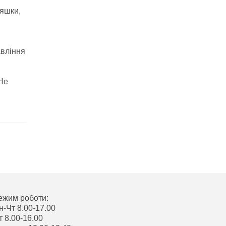
ляшки,
авління
 Не
ежим роботи:
н-Чт 8.00-17.00
т 8.00-16.00