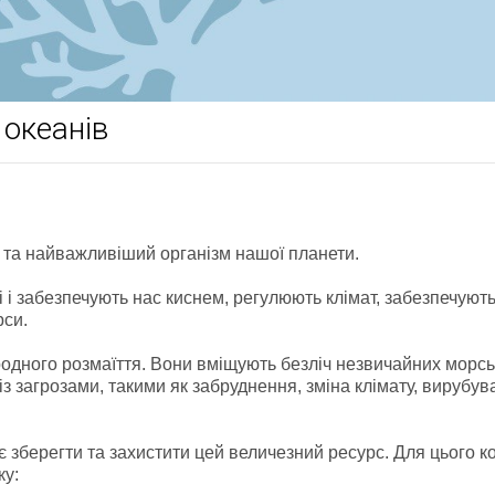
 океанів
 та найважливіший організм нашої планети.
і забезпечують нас киснем, регулюють клімат, забезпечуют
рси.
одного розмаїття. Вони вміщують безліч незвичайних морсь
 із загрозами, такими як забруднення, зміна клімату, вирубу
 зберегти та захистити цей величезний ресурс. Для цього к
ку: