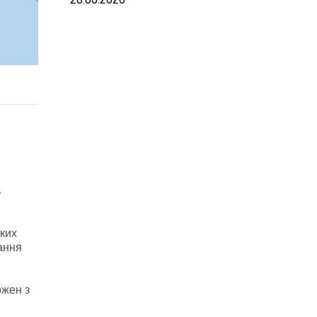
ь
ких
вання
ожен з