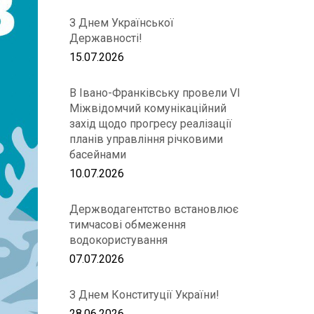
З Днем Української
Державності!
15.07.2026
В Івано-Франківську провели VІ
Міжвідомчий комунікаційний
захід щодо прогресу реалізації
планів управління річковими
басейнами
10.07.2026
Держводагентство встановлює
тимчасові обмеження
водокористування
07.07.2026
З Днем Конституції України!
28.06.2026