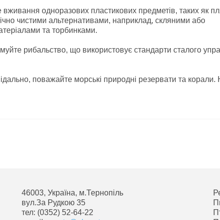
 вживання одноразових пластикових предметів, таких як п
логічно чистими альтернативами, наприклад, скляними або
атеріалами та торбинками.
римуйте рибальство, що використовує стандарти сталого упр
ідально, поважайте морські природні резервати та корали.
46003, Україна, м.Тернопіль
Р
вул.За Рудкою 35
П
тел: (0352) 52-64-22
П