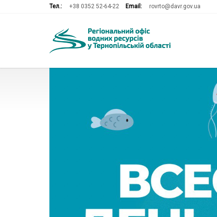
Тел.:
+38 0352 52-64-22
Email:
rovrto@davr.gov.ua