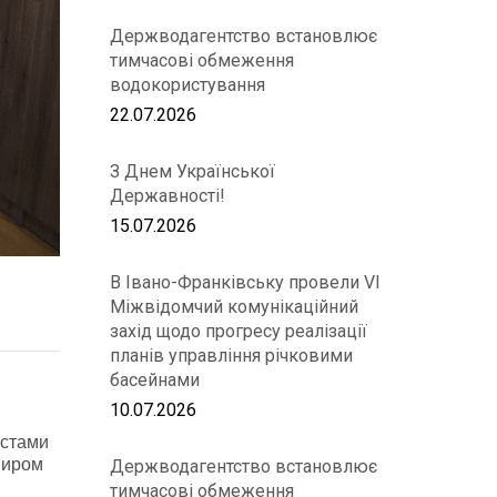
Держводагентство встановлює
тимчасові обмеження
водокористування
22.07.2026
З Днем Української
Державності!
15.07.2026
В Івано-Франківську провели VІ
Міжвідомчий комунікаційний
захід щодо прогресу реалізації
планів управління річковими
басейнами
10.07.2026
істами
миром
Держводагентство встановлює
тимчасові обмеження