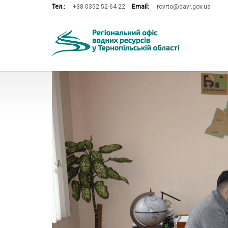
Тел.:
+38 0352 52-64-22
Email:
rovrto@davr.gov.ua