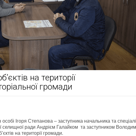
’єктів на території
торіальної громади
 особі Ігоря Степанова – заступника начальника та спеціал
ої селищної ради Андрієм Галайком та заступником Володи
єктів на території громади.