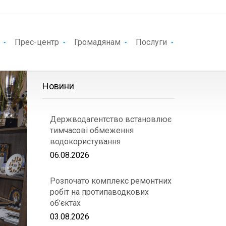
Прес-центр
Громадянам
Послуги
Новини
Держводагентство встановлює
тимчасові обмеження
водокористування
06.08.2026
Розпочато комплекс ремонтних
робіт на протипаводкових
об’єктах
03.08.2026