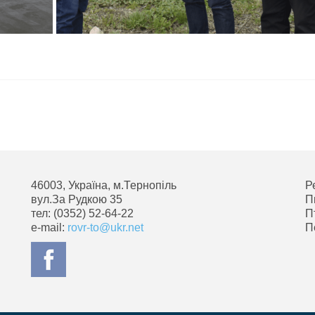
46003, Україна, м.Тернопіль
Р
вул.За Рудкою 35
П
тел: (0352) 52-64-22
П
e-mail:
rovr-to@ukr.net
П