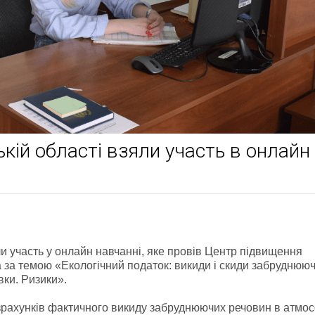
ькій області взяли участь в онлайн
ли участь у онлайн навчанні, яке провів Центр підвищення
а за темою «Екологічний податок: викиди і скиди забруднюю
вки. Ризики».
озрахунків фактичного викиду забруднюючих речовин в атмо