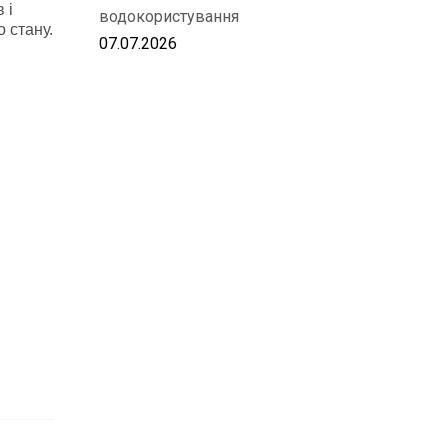
 і
водокористування
 стану.
07.07.2026