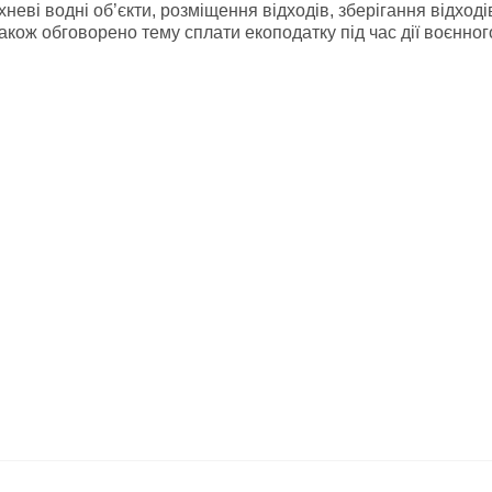
еві водні об’єкти, розміщення відходів, зберігання відходів
акож обговорено тему сплати екоподатку під час дії воєнного