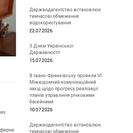
Держводагентство встановлює
тимчасові обмеження
водокористування
22.07.2026
З Днем Української
Державності!
15.07.2026
В Івано-Франківську провели VІ
Міжвідомчий комунікаційний
захід щодо прогресу реалізації
планів управління річковими
басейнами
10.07.2026
чих
Держводагентство встановлює
сферне
тимчасові обмеження