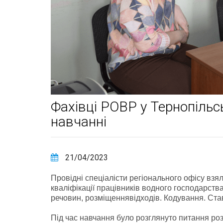
Фахівці РОВР у Тернопільс
навчанні
21/04/2023
Провідні спеціалісти регіонального офісу взя
кваліфікації працівників водного господарств
речовин, розміщеннявідходів. Кодування. Ста
Під час навчання було розглянуто питання р