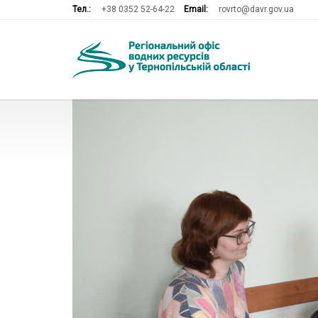
Тел.:
+38 0352 52-64-22
Email:
rovrto@davr.gov.ua