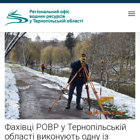
Tog
nav
Фахівці РОВР у Тернопільській
області виконують одну із