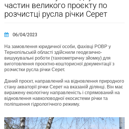
частин великого проєкту по
розчистці русла річки Серет
06/04/2023
На замовлення юридичної особи, фахівці РОВР у
Тернопільській області здійснили геодезично-
вишукувальні роботи (тахеометричну зйомку) для
виготовлення проєктно-кошторисної документації з
розчистки русла річки Серет.
Даний проєкт, направлений на відновлення природного
стану акваторії річки Серет на вказаній ділянці. Він має
виражену екологічну направленість і спрямований на
відновлення навколоводної екосистеми річки та
поліпшення гідрологічного режиму.