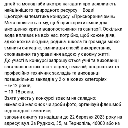
дітей та молоді аби вкотре нагадати про важливість
найціннішого природного ресурсу – Води!
Цьогорічна тематика конкурсу: «Прискорення змін».
Мета полягає в тому, щоб прискорити зміни для
вирішення кризи водопостачання та санітарії. Оскільки
вода впливає на всіх нас, потрібно, щоб кожен діяв,
адже кожна людина, родина, школа та громада може
змінити ситуацію, змінивши спосіб використання,
споживання та управління водою у своєму житті.
До участі в конкурсі запрошуються учні та вихованці
загальноосвітніх шкіл, ліцеїв, гімназій, інтернатних та
професійно-технічних закладів та вихованці
позашкільних закладів у 2-х вікових категоріях:
– 6-12 років;
– 13-18 років.
Взяти участь у конкурсі зовсім не складно:
намалюй малюнок чи зроби фото, організуй флешмоб
відповідної тематики;
заповни анкету та надішли до 22 березня 2023 року на
адресу: вул. За Рудкою, 35, м. Тернопіль, 46003 або на