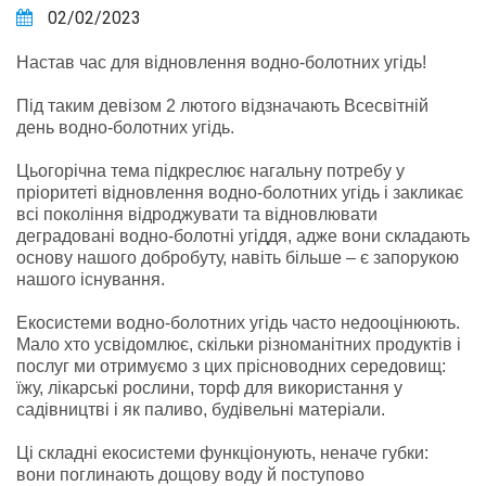
02/02/2023
Настав час для відновлення водно-болотних угідь!
Під таким девізом 2 лютого відзначають Всесвітній
день водно-болотних угідь.
Цьогорічна тема підкреслює нагальну потребу у
пріоритеті відновлення водно-болотних угідь і закликає
всі покоління відроджувати та відновлювати
деградовані водно-болотні угіддя, адже вони складають
основу нашого добробуту, навіть більше – є запорукою
нашого існування.
Екосистеми водно-болотних угідь часто недооцінюють.
Мало хто усвідомлює, скільки різноманітних продуктів і
послуг ми отримуємо з цих прісноводних середовищ:
їжу, лікарські рослини, торф для використання у
садівництві і як паливо, будівельні матеріали.
Ці складні екосистеми функціонують, неначе губки:
вони поглинають дощову воду й поступово