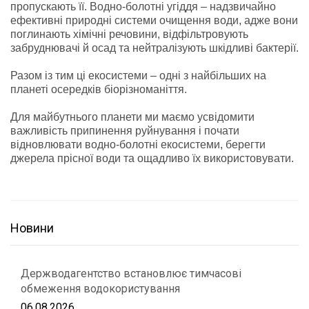
пропускають її. Водно-болотні угіддя – надзвичайно
ефективні природні системи очищення води, адже вони
поглинають хімічні речовини, відфільтровують
забруднювачі й осад та нейтралізують шкідливі бактерії.
Разом із тим ці екосистеми – одні з найбільших на
планеті осередків біорізноманіття.
Для майбутнього планети ми маємо усвідомити
важливість припинення руйнування і почати
відновлювати водно-болотні екосистеми, берегти
джерела прісної води та ощадливо їх використовувати.
Новини
Держводагентство встановлює тимчасові
обмеження водокористування
06.08.2026