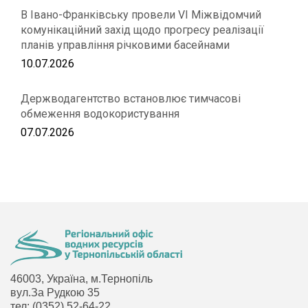
В Івано-Франківську провели VІ Міжвідомчий
комунікаційний захід щодо прогресу реалізації
планів управління річковими басейнами
10.07.2026
Держводагентство встановлює тимчасові
обмеження водокористування
07.07.2026
46003, Україна, м.Тернопіль
вул.За Рудкою 35
тел: (0352) 52-64-22