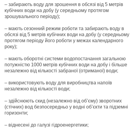
– забирають воду для зрошення в обсязі від 5 метрів
кубічних води на добу (у середньому протягом
зрошувального періоду);
– мають сезонний режим роботи та забирають воду в
обсязі від 5 метрів кубічних води на добу (у середньому
протягом періоду його роботи у межах календарного
року);
– мають оборотні системи водопостачання загальною
потужністю 1000 метрів кубічних води на добу і більше
незалежно від кількості забраної (отриманої) води;
– використовують воду для виробництва напоїв
незалежно від кількості води;
– здійснюють скид (незалежно від об’єму) зворотних
(стічних) вод безпосередньо у водні об’єкти та підземні
горизонти;
– віднесені до галузі гідроенергетики;