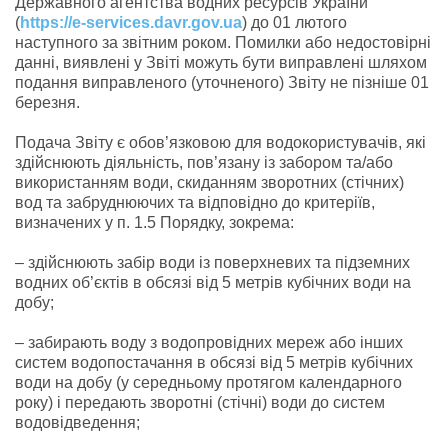
Державного агентства водних ресурсів України
(
https://e-services.davr.gov.ua
) до 01 лютого
наступного за звітним роком. Помилки або недостовірні
данні, виявлені у Звіті можуть бути виправлені шляхом
подання виправленого (уточненого) Звіту не пізніше 01
березня.
Подача Звіту є обов’язковою для водокористувачів, які
здійснюють діяльність, пов’язану із забором та/або
використанням води, скиданням зворотних (стічних)
вод та забруднюючих та відповідно до критеріїв,
визначених у п. 1.5 Порядку, зокрема:
– здійснюють забір води із поверхневих та підземних
водних об’єктів в обсязі від 5 метрів кубічних води на
добу;
– забирають воду з водопровідних мереж або інших
систем водопостачання в обсязі від 5 метрів кубічних
води на добу (у середньому протягом календарного
року) і передають зворотні (стічні) води до систем
водовідведення;