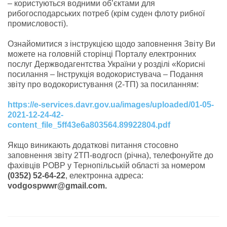
– користуються водними об’єктами для
рибогосподарських потреб (крім суден флоту рибної
промисловості).
Ознайомитися з інструкцією щодо заповнення Звіту Ви
можете на головній сторінці Порталу електронних
послуг Держводагентства України у розділі «Корисні
посилання – Інструкція водокористувача – Подання
звіту про водокористування (2-ТП) за посиланням:
https://e-services.davr.gov.ua/images/uploaded/01-05-
2021-12-24-42-
content_file_5ff43e6a803564.89922804.pdf
Якщо виникають додаткові питання стосовно
заповнення звіту 2ТП-водгосп (річна), телефонуйте до
фахівців РОВР у Тернопільській області за номером
(0352) 52-64-22
, електронна адреса:
vodgospwwr@gmail.com.