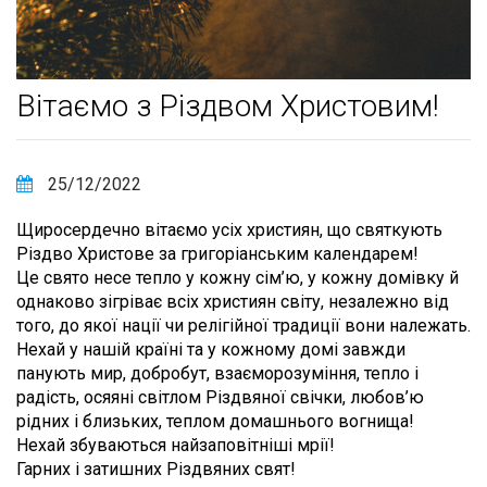
Вітаємо з Різдвом Христовим!
25/12/2022
Щиросердечно вітаємо усіх християн, що святкують
Різдво Христове за григоріанським календарем!
Це свято несе тепло у кожну сім’ю, у кожну домівку й
однаково зігріває всіх християн світу, незалежно від
того, до якої нації чи релігійної традиції вони належать.
Нехай у нашій країні та у кожному домі завжди
панують мир, добробут, взаєморозуміння, тепло і
радість, осяяні світлом Різдвяної свічки, любов’ю
рідних і близьких, теплом домашнього вогнища!
Нехай збуваються найзаповітніші мрії!
Гарних і затишних Різдвяних свят!