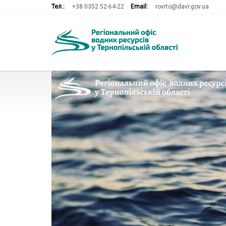
Тел.:
+38 0352 52-64-22
Email:
rovrto@davr.gov.ua