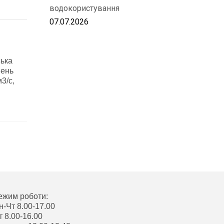
водокористування
07.07.2026
ська
вень
3/с,
ежим роботи:
н-Чт 8.00-17.00
т 8.00-16.00