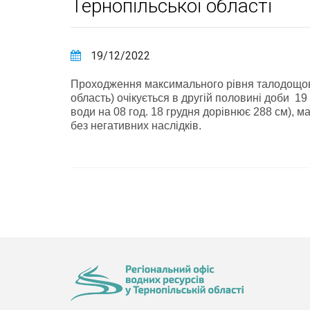
Тернопільської області
19/12/2022
Проходження максимального рiвня талодощовог
область) очiкується в другiй половинi доби 19
води на 08 год. 18 грудня дорівнює 288 см), 
без негативних наслідків.