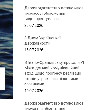
Держводагентство встановлює
тимчасові обмеження
водокористування
22.07.2026
З Днем Української
Державності!
15.07.2026
В Івано-Франківську провели VІ
Міжвідомчий комунікаційний
захід щодо прогресу реалізації
планів управління річковими
басейнами
10.07.2026
Держводагентство встановлює
тимчасові обмеження