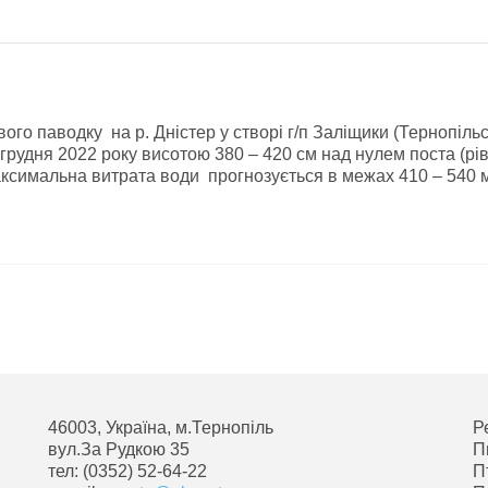
о паводку на р. Днiстер у створi г/п Залiщики (Тернопiль
 грудня 2022 року висотою 380 – 420 см над нулем поста (рi
максимальна витрата води прогнозується в межах 410 – 540 м
46003, Україна, м.Тернопіль
Р
вул.За Рудкою 35
П
тел: (0352) 52-64-22
П