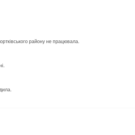
Чортківського району не працювала.
і.
.
дила.