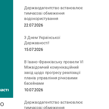
Держводагентство встановлює
тимчасові обмеження
водокористування
22.07.2026
З Днем Української
Державності!
15.07.2026
В Івано-Франківську провели VІ
Міжвідомчий комунікаційний
захід щодо прогресу реалізації
планів управління річковими
басейнами
10.07.2026
по
Держводагентство встановлює
тимчасові обмеження