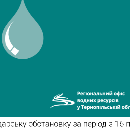
арську обстановку за період з 16 