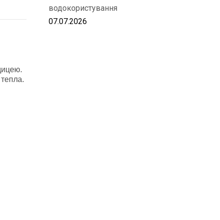
водокористування
07.07.2026
дицею.
 тепла.