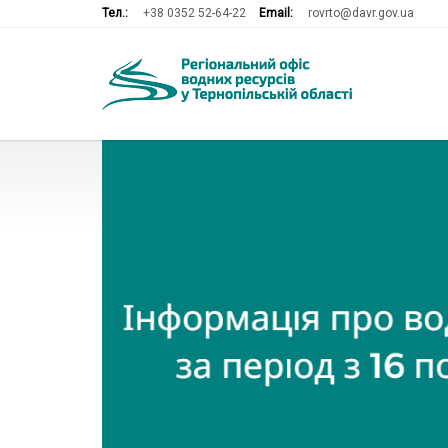
Тел.:
+38 0352 52-64-22
Email:
rovrto@davr.gov.ua