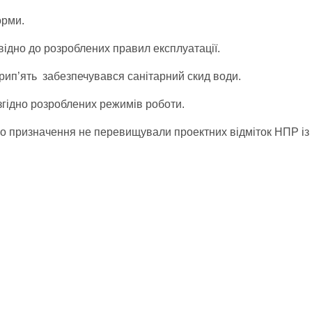
орми.
ідно до розроблених правил експлуатації.
рип’ять забезпечувався санітарний скид води.
гідно розроблених режимів роботи.
 призначення не перевищували проектних відміток НПР із