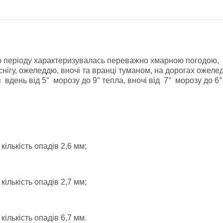
о періоду характеризувалась переважно хмарною погодою,
нігу, ожеледдю, вночі та вранці туманом, на дорогах ожеле
день від 5° морозу до 9° тепла, вночі від 7° морозу до 6°
кількість опадів 2,6 мм;
кількість опадів 2,7 мм;
кількість опадів 6,7 мм.